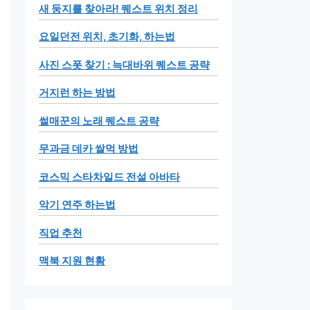
새 둥지를 찾아라! 퀘스트 위치 정리
요일던전 위치, 초기화, 하는법
사진 스폿 찾기 : 늑대바위 퀘스트 공략
거지런 하는 방법
썰매꾼의 노래 퀘스트 공략
무과금 데카 쌀먹 방법
코스믹 스타차일드 전설 아바타
악기 연주 하는법
직업 추천
맥북 지원 현황