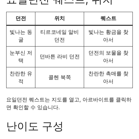
던전
위치
퀘스트
빛나는 동
티르코네일 알비
빛나는 황금을 찾
굴
던전
아서
눈부신 저
던전의 보물을 찾
던바튼 라비 던전
택
아서
찬란한 유
찬란한 촉매를 찾
콜헨 북쪽
적
아서
요일던전 퀘스트는 지도를 열고, 아르바이트를 클릭하
면 확인할 수 있습니다.
난이도 구성