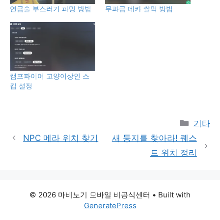
연금술 부스러기 파밍 방법
무과금 데카 쌀먹 방법
캠프파이어 고양이상인 스
킵 설정
Catego
기타
NPC 메라 위치 찾기
새 둥지를 찾아라! 퀘스
트 위치 정리
© 2026 마비노기 모바일 비공식센터
• Built with
GeneratePress