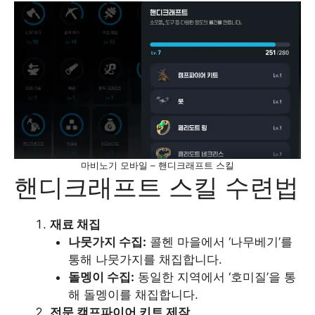
마비노기 모바일 – 핸디크래프트 스킬
핸디크래프트 스킬 수련법
재료 채집
나뭇가지 수집:
콜헨 마을에서 ‘나무베기’를
통해 나뭇가지를 채집합니다.​
돌멩이 수집:
동일한 지역에서 ‘호미질’을 통
해 돌멩이를 채집합니다.​
전문 캠프파이어 키트 제작