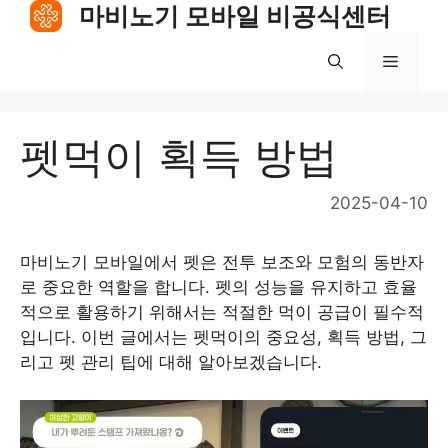
Skip
마비노기 모바일 비공식센터
to
content
Menu
펫먹이 획득 방법
2025-04-10
마비노기 모바일에서 펫은 전투 보조와 모험의 동반자
로 중요한 역할을 합니다. 펫의 성능을 유지하고 효율
적으로 활용하기 위해서는 적절한 먹이 공급이 필수적
입니다. 이번 글에서는 펫먹이의 중요성, 획득 방법, 그
리고 펫 관리 팁에 대해 알아보겠습니다.​