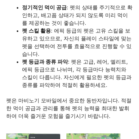
정기적인 먹이 공급
: 펫의 상태를 주기적으로 확
인하고, 배고픔 상태가 되지 않도록 미리 먹이
를 제공하는 것이 좋습니다.​
펫 스킬 활용
: 에픽 등급의 펫은 고유 스킬을 보
유하고 있으므로, 자신의 플레이 스타일에 맞는
펫을 선택하여 전투를 효율적으로 진행할 수 있
습니다.
펫 등급과 종류 파악
: 펫은 고급, 레어, 엘리트,
에픽 등급으로 나뉘며, 각 등급마다 능력치와
스킬이 다릅니다. 자신에게 필요한 펫의 등급과
종류를 파악하여 적절히 활용하세요.
펫은 마비노기 모바일에서 중요한 동반자입니다. 적절
한 먹이 공급과 관리를 통해 펫의 능력을 최대한 발휘
하여 더욱 즐거운 모험을 즐기시기 바랍니다.