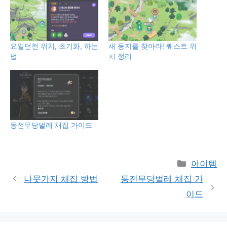
요일던전 위치, 초기화, 하는
새 둥지를 찾아라! 퀘스트 위
법
치 정리
동전무당벌레 채집 가이드
Categori
아이템
나뭇가지 채집 방법
동전무당벌레 채집 가
이드